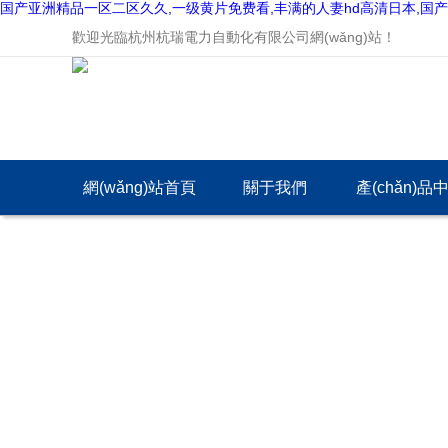
国产亚洲精品一区二区久久,一级黄片免费看,丰满的人妻hd高清日本,国产
歡迎光臨杭州杭瑞電力自動化有限公司網(wǎng)站！
網(wǎng)站首頁
關于我們
產(chǎn)品