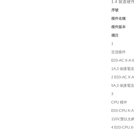
1.4
裝置硬
序號
模件名稱
模件版本
備注
1
交流模件
E03-AC.X-A-
1A,3
保護電流
2 E03-AC.X-A
5A,3
保護電流
3
CPU
模件
E03-CPU.X-A
110V,
雙以太網(
4 E03-CPU.X