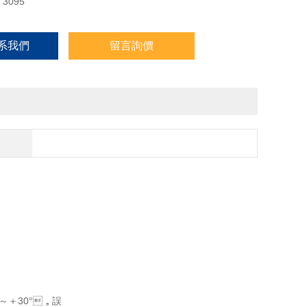
3095
n)系我們
留言詢價
30
～＋
°
，誤