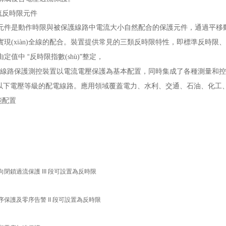
流反時限元件
元件是動作時限與被保護線路中電流大小自然配合的保護元件，通過平
(xiàn)全線的配合。裝置提供常見的三類反時限特性，即標準反時限
“
"
由定值中
反時限指數(shù)
整定，
線路保護測控裝置以電流電壓保護為基本配置，同時集成了各種測量和
下電壓等級的配電線路。應用領域覆蓋電力、水利、交通、石油、化工、
能配置
向閉鎖過流保護
III
段可設置為反時限
序保護及零序告警
II
段可設置為反時限