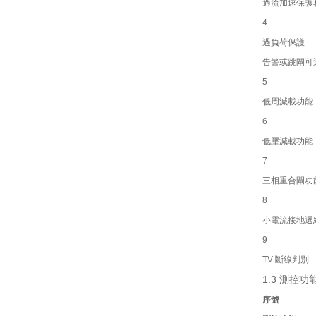
過流加速保護
4
過負荷保護
告警或跳閘可
5
低周減載功能
6
低壓減載功能
7
三相重合閘功
8
小電流接地選
9
TV
斷線判別
1.3
測控功
序號