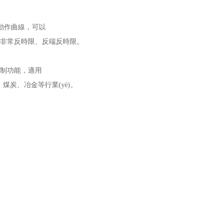
移動作曲線，可以
反時限。
、非常反時限、反端
控制功能，適用
煤炭、冶金等行業(yè)。