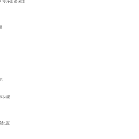
和零序加速保護
選
能
線功能
能配置