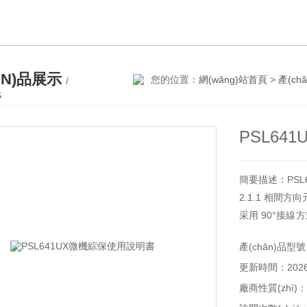
ǍN)品展示
您的位置：
網(wǎng)站首頁
>
產(ch
/
S
PSL64
簡要描述：PSL
2.1.1 相間方
采用 90°接線方式
＝－90°～＋30
產(chǎn)品型
差＜±5°。
更新時間：2026-
所謂 90°接線方
繼電器的電流和
廠商性質(zhì)：
相差為 90°的一種接