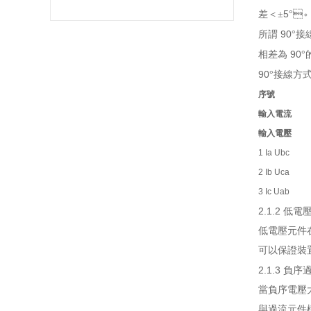
5
差＜
±
°

90
所謂
°
接
90
相差為
°
90
°
接線方
序號
輸入電流
輸入電壓
1 Ia Ubc
2 Ib Uca
3 Ic Uab
2.1.2
低電
低電壓元件
可以保證裝置
2.1.3
負序
當負序電壓大
與過流元件