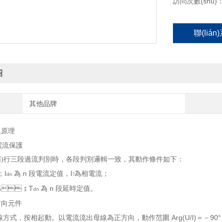
訪問次數(shù)：
聯(liá
紹
其他品牌
及原理
電流保護
í)行三段過流判別時，各段判別邏輯一致，其動作條件如下：
I
n
I
；
為
段電流定值，
為相電流；
dn
?
T
n
；
為
段延時定值。
n
dn
方向元件
Arg(U/I)
90
方式，按相起動。以電流流出母線為正方向，動作范圍
＝－
°