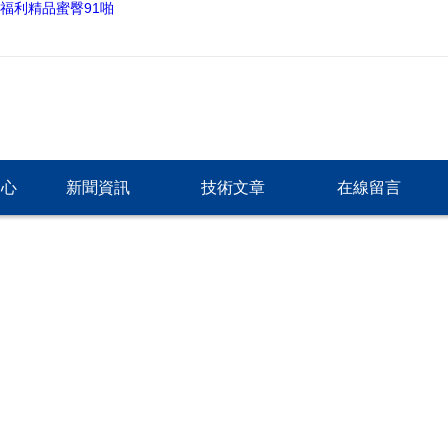
福利精品蜜臀91啪
中心
新聞資訊
技術文章
在線留言