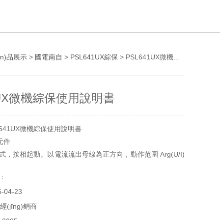
ǎn)品展示
>
國電南自
>
PSL641UX綜保
> PSL641UX微機綜保使用說明書
1UX微機綜保使用說明書
641UX微機綜保使用說明書
向元件
，按相起動。以電流流出母線為正方向，動作范圍 Arg(U/I)
°，誤
號：
04-23
式，是假設三相電壓對稱且功率因數(shù)為 1 時，流入方向
電壓相位
經(jīng)銷商
線方式。