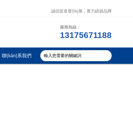
誠信促進發(fā)展，實力鑄就品牌
服務熱線：
13175671188
聯(lián)系我們