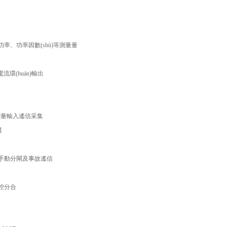
、功率、功率因數(shù)等測量量
電流環(huán)輸出
關量輸入遙信采集
選
、手動分閘及事故遙信
控分合