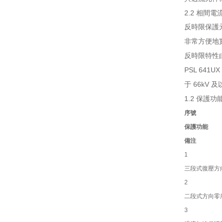
2.2
相間電
反時限保護
非常方便地實現
反時限特性
PSL 641UX
66kV
于
及以
1.2
保護功
序號
保護功能
備注
1
三段式復壓方
2
二段式方向零
3