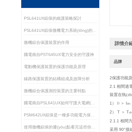
PSL641UX綜保的維護策略探討
PSL641UX綜保微機電力系統(tǒng)的守護神
微機綜合保護裝置的作用
詳情介
國電南自PST645UX電力安全的守護神
品牌
電動機保護裝置的保護功能及原理
2
保護功能
線路保護裝置的結構組成及故障分析
2.1
相間過
微機綜合保護測控裝置的主要特點
裝置在執(zh
國電南自PSL641UX如何守護大電網(wǎng)安全？
1
I
I
）
＞
?
dn
2
T
T
）
＞
d
PSM642UX綜保是一種多功能電力保護設備
2.1.1
相間
使用微機綜保的優(yōu)點看完這些你就知道了
90
采用
°
接線