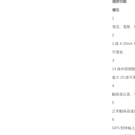
測控功能
備注
1
電流、電壓
2
2
路
4-20mA
可選裝
3
14
路外部開
最大
20
路可
4
斷路器位置
5
正常斷路器遙
6
GPS
對時輸入